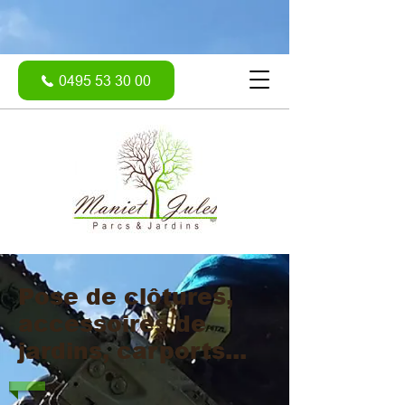
0495 53 30 00
Pose de clôtures,
accessoires de
jardins, carports...