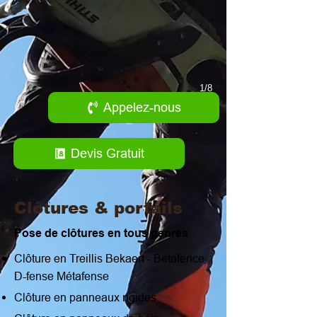
1/8
Appelez-nous
Devis Gratuit
Clôtures & portails
Pose de clôtures en tous genres
Clôture en Treillis Bekaert - Betafence
D-fense Métafense
Clôture en panneaux rigides.