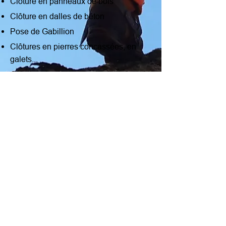
Clôture en panneaux de bois
Clôture en dalles de béton
Pose de Gabillion
Clôtures en pierres concassées, en
galets...
Création de portails personnalisés.
Création & montage de carports sur
mesure
...
Maniet Jules & Fils SRL
BE
0471722084
Contactez-nous
0495 533 000