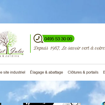
e site industriel
Élagage & abattage
Clôtures & portails
B