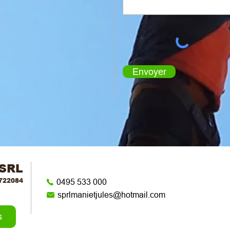
Envoyer
 SRL
722084
0495 533 000
sprlmanietjules@hotmail.com
s