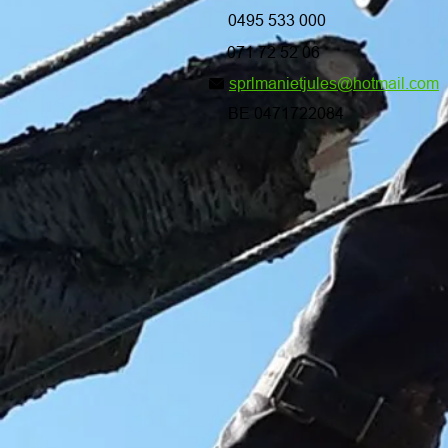
0495 533 000
071 72 52 06
sprlmanietjules@hotmail.com
BE 0471722084